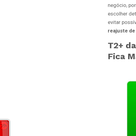
negócio, po
escolher de
evitar possí
reajuste d
T2+ da
Fica M