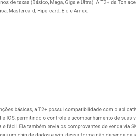
nos de taxas (Básico, Mega, Giga e Ultra). A T2+ da Ton ace
isa, Mastercard, Hipercard, Elo e Amex.
nções básicas, a T2+ possui compatibilidade com o aplicat
d e IOS, permitindo o controle e acompanhamento de suas 
a e fácil. Ela também envia os comprovantes de venda via S
sui um chip de dados e wifi, dessa forma não depende de u