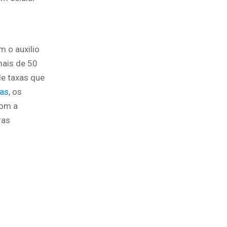
 o auxilio
mais de 50
de taxas que
xas
, os
com a
ras