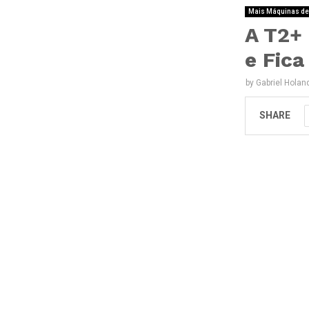
Mais Máquinas de
A T2+
e Fica
by
Gabriel Holan
SHARE