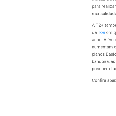
para realiza
mensalidade 
A T2+ també
da
Ton
em qu
anos. Além 
aumentam o
planos Bási
bandeira, as
possuem tax
Confira aba