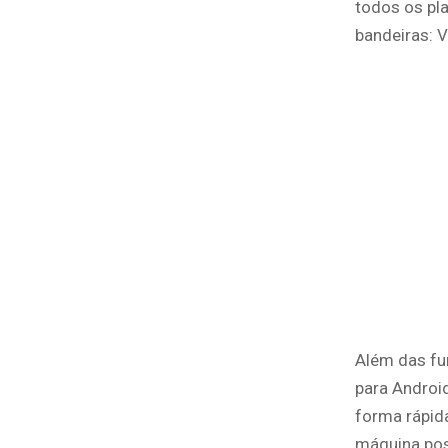
todos os pla
bandeiras: V
Além das fu
para Androi
forma rápid
máquina pos