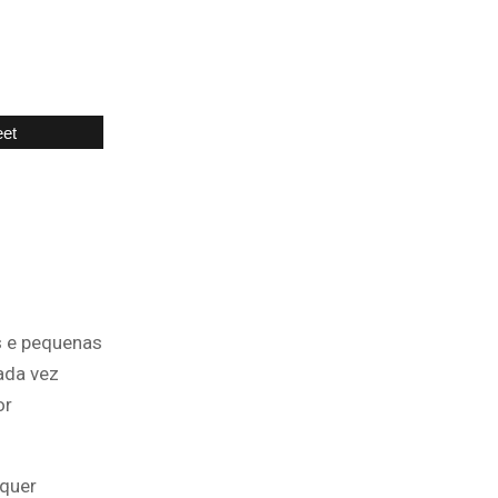
et
 e pequenas
ada vez
or
lquer