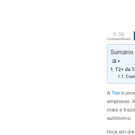
6.5k
Compartilhado
Sumário
T2+ da T
Com
A
Ton
é uma
empresas. A
mais e traz
autônomo.
Hoje em dia