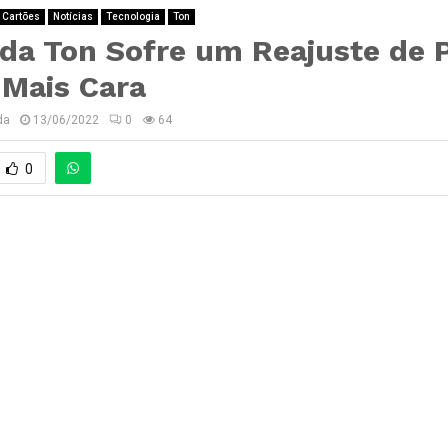
 Cartões
Notícias
Tecnologia
Ton
 da Ton Sofre um Reajuste de 
 Mais Cara
da
13/06/2022
0
64
0