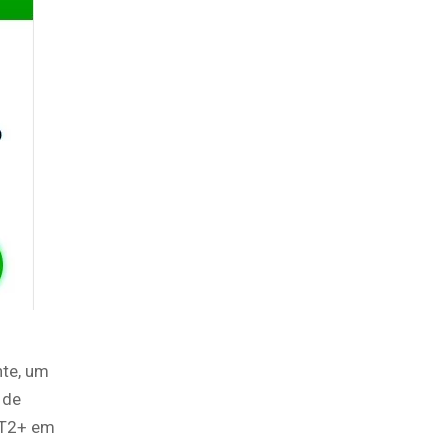
nte, um
 de
 T2+ em