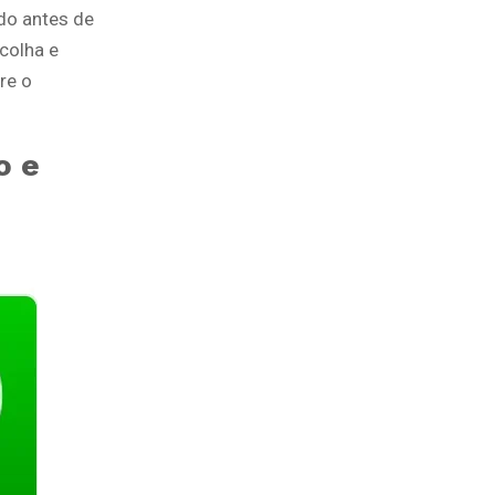
do antes de
colha e
re o
o e