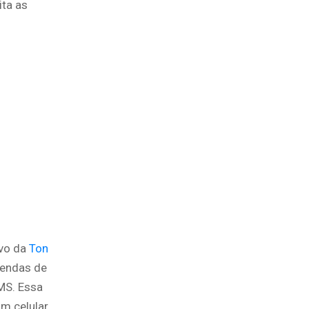
ita as
ivo da
Ton
vendas de
MS. Essa
m celular