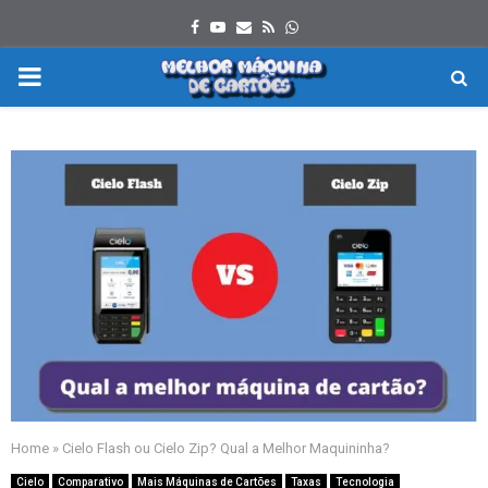
Facebook
Youtube
Email
Rss
Whatsapp
PRIMARY
MENU
Home
»
Cielo Flash ou Cielo Zip? Qual a Melhor Maquininha?
Cielo
Comparativo
Mais Máquinas de Cartões
Taxas
Tecnologia