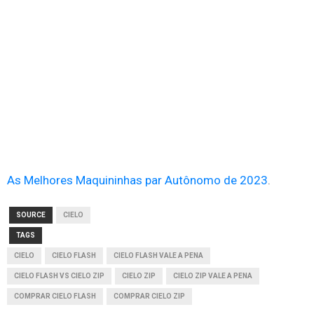
As Melhores Maquininhas par Autônomo de 2023
.
SOURCE
CIELO
TAGS
CIELO
CIELO FLASH
CIELO FLASH VALE A PENA
CIELO FLASH VS CIELO ZIP
CIELO ZIP
CIELO ZIP VALE A PENA
COMPRAR CIELO FLASH
COMPRAR CIELO ZIP