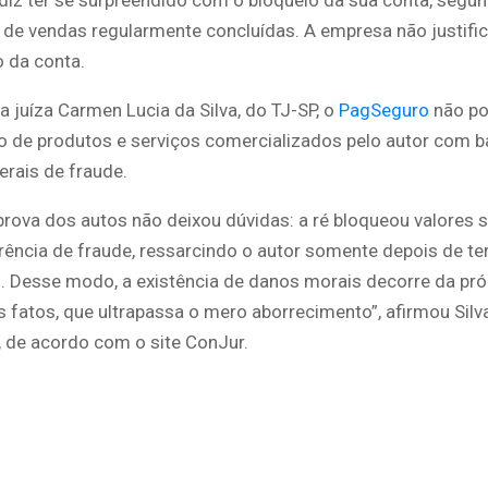
iz ter se surpreendido com o bloqueio da sua conta, segun
 de vendas regularmente concluídas. A empresa não justifi
 da conta.
a juíza Carmen Lucia da Silva, do TJ-SP, o
PagSeguro
não po
 de produtos e serviços comercializados pelo autor com 
erais de fraude.
prova dos autos não deixou dúvidas: a ré bloqueou valores
rência de fraude, ressarcindo o autor somente depois de ter
. Desse modo, a existência de danos morais decorre da pró
 fatos, que ultrapassa o mero aborrecimento”, afirmou Silva
, de acordo com o site ConJur.