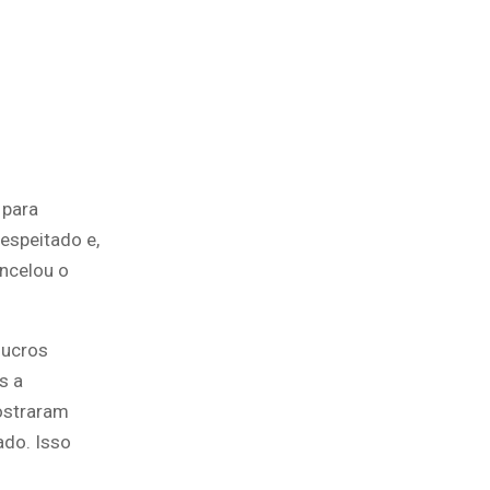
 para
respeitado e,
ncelou o
lucros
s a
ostraram
do. Isso