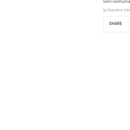
Sem nenhuma av
by
Elievelton Ed
SHARE