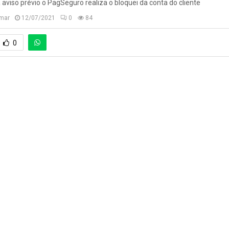
iso prévio o PagSeguro realiza o bloquei da conta do cliente
imar
12/07/2021
0
84
0