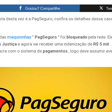
Gostou? Compartilhe
Twe
sta desta vez é a PagSeguro, confira os detalhes desse cas
 das
maquininhas
”
PagSeguro
” foi
bloqueado
pela rede. El
a
Justiça
e agora vai receber uma indenização de
R$ 5 mil
.
ucra com o sistema de
pagamentos
, logo deve assumir ev