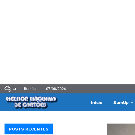
C
Brasília
07/08/2026
24.1
Início
SumUp
POSTS RECENTES