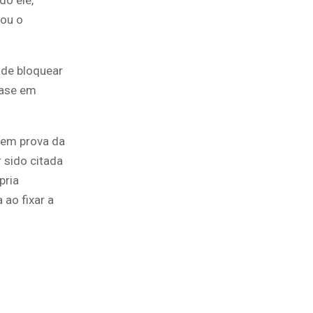
do ele,
cou o
de bloquear
base em
 sem prova da
 sido citada
pria
 ao fixar a