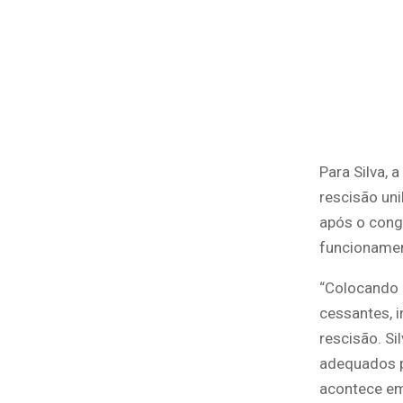
Para Silva,
rescisão uni
após o cong
funcionamen
“Colocando o
cessantes, 
rescisão. S
adequados p
acontece em