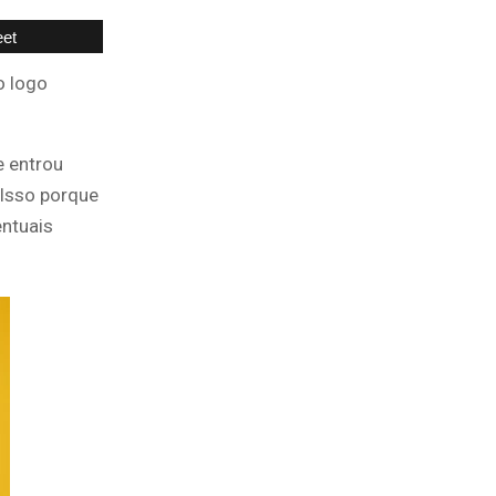
et
o logo
e entrou
 Isso porque
entuais