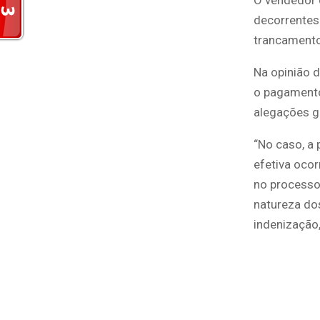
O vendedor d
decorrentes
trancamento
Na opinião d
o pagamento
alegações g
“No caso, a 
efetiva ocor
no processo
natureza dos
indenização