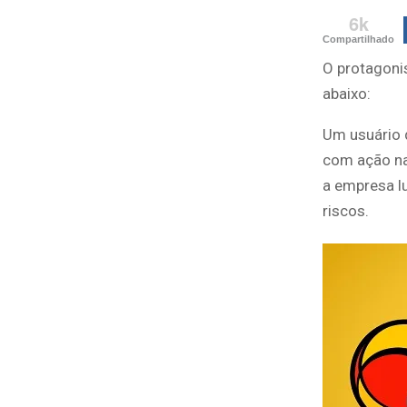
6k
Compartilhado
O protagoni
abaixo:
Um usuário
com ação n
a empresa l
riscos.