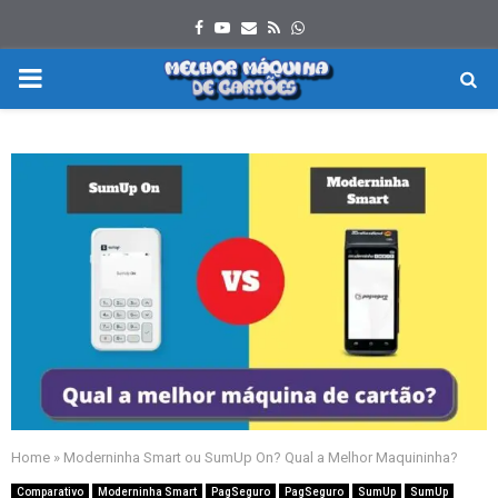
Facebook
Youtube
Email
Rss
Whatsapp
PRIMARY
MENU
Home
»
Moderninha Smart ou SumUp On? Qual a Melhor Maquininha?
Comparativo
Moderninha Smart
PagSeguro
PagSeguro
SumUp
SumUp