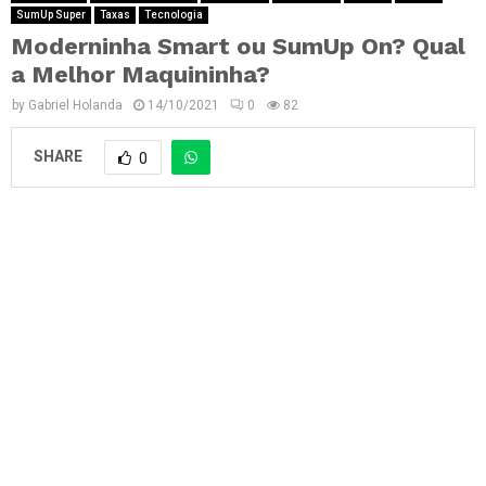
SumUp Super
Taxas
Tecnologia
Moderninha Smart ou SumUp On? Qual
a Melhor Maquininha?
by
Gabriel Holanda
14/10/2021
0
82
SHARE
0