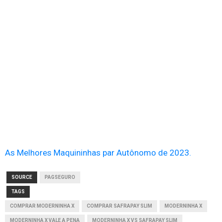
As Melhores Maquininhas par Autônomo de 2023.
SOURCE
PAGSEGURO
TAGS
COMPRAR MODERNINHA X
COMPRAR SAFRAPAY SLIM
MODERNINHA X
MODERNINHA X VALE A PENA
MODERNINHA X VS SAFRAPAY SLIM