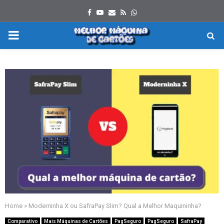
Facebook
Youtube
Email
Rss
Whatsapp
PRIMARY
MENU
Home
»
Moderninha X ou SafraPay Slim? Qual a Melhor Maquininha?
Comparativo
Mais Máquinas de Cartões
PagSeguro
PagSeguro
SafraPay