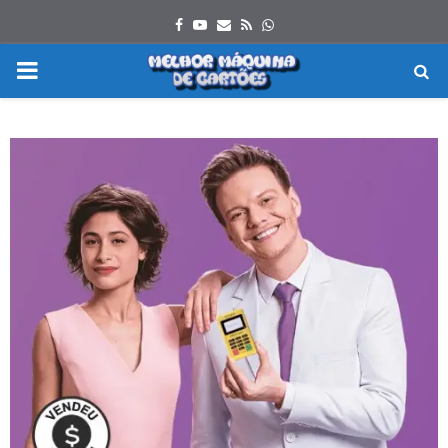
Facebook
Youtube
Email
Rss
Whatsapp
PRIMARY
MENU