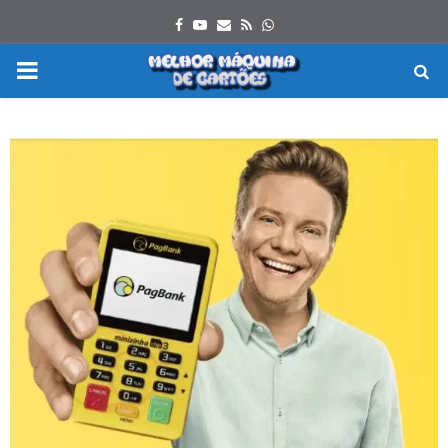
Facebook
Youtube
Email
Rss
Whatsapp
PRIMARY
MENU