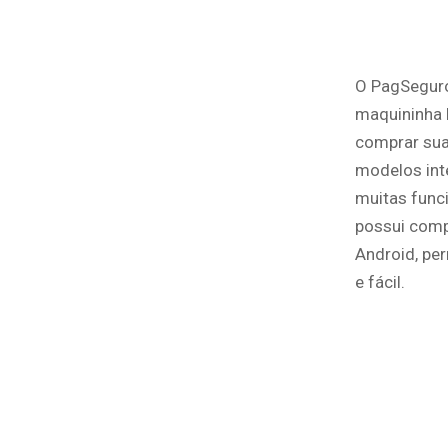
O PagSeguro
maquininha 
comprar sua
modelos int
muitas func
possui comp
Android, pe
e fácil.