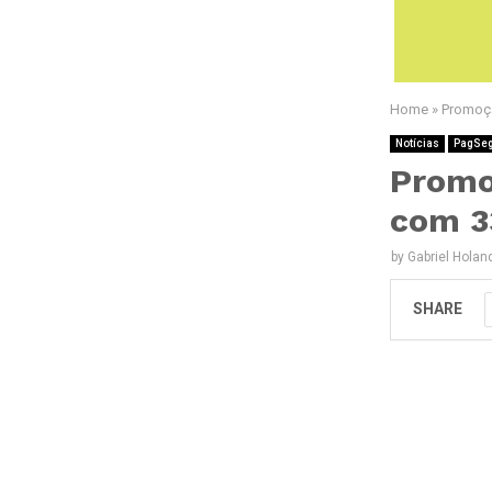
Home
»
Promoç
Notícias
PagSe
Promo
com 3
by
Gabriel Holan
SHARE