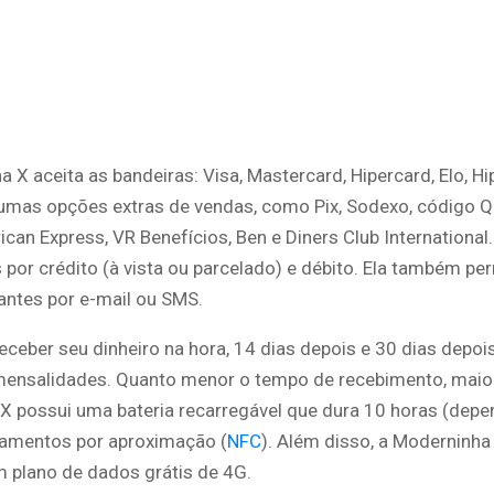
 X aceita as bandeiras: Visa, Mastercard, Hipercard, Elo, Hi
umas opções extras de vendas, como Pix, Sodexo, código QR
ican Express, VR Benefícios, Ben e Diners Club International.
or crédito (à vista ou parcelado) e débito. Ela também per
ntes por e-mail ou SMS.
ceber seu dinheiro na hora, 14 dias depois e 30 dias depoi
ensalidades. Quanto menor o tempo de recebimento, maior
X possui uma bateria recarregável que dura 10 horas (depe
gamentos por aproximação (
NFC
). Além disso, a Moderninh
m plano de dados grátis de 4G.