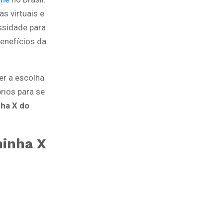
s virtuais e
ssidade para
enefícios da
er a escolha
rios para se
ha X do
inha X