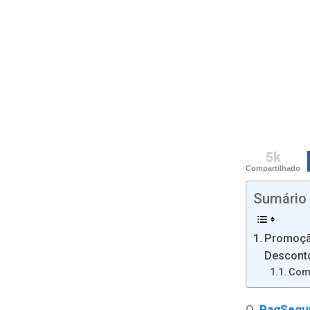
5k
Compartilhado
Sumário
Promoçã
Descont
Com
O
PagSegu