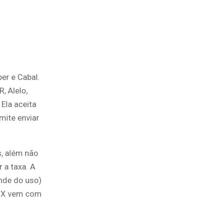
per e Cabal.
, Alelo,
 Ela aceita
mite enviar
s, além não
 a taxa. A
nde do uso)
a X vem com