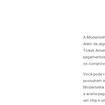
A Moderninha
Além de alg
Ticket, Amer
pagamentos p
os comprova
Você pode re
possuírem m
Moderninha 
e aceita pa
um chip e u