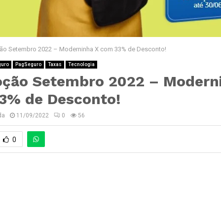
ão Setembro 2022 – Moderninha X com 33% de Desconto!
guro
PagSeguro
Taxas
Tecnologia
ção Setembro 2022 – Modern
3% de Desconto!
da
11/09/2022
0
56
0