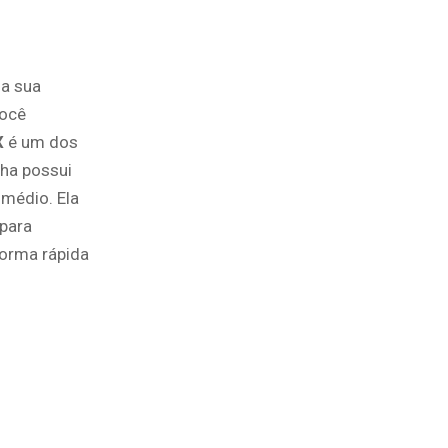
a sua
você
X
é um dos
ha possui
médio. Ela
 para
forma rápida