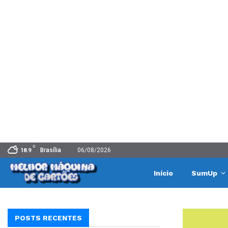
C
Brasília
06/08/2026
18.9
Início
SumUp
POSTS RECENTES