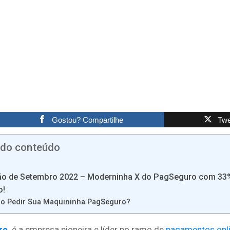
Gostou? Compartilhe
Twe
 do conteúdo
o de Setembro 2022 – Moderninha X do PagSeguro com 33
o!
o Pedir Sua Maquininha PagSeguro?
ro
é a empresa pioneira e líder no ramo de
pagamentos onl