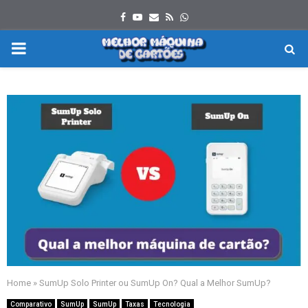
Facebook
Youtube
Email
Rss
Whatsapp
PRIMARY
MENU
Home
»
SumUp Solo Printer ou SumUp On? Qual a Melhor SumUp?
Comparativo
SumUp
SumUp
Taxas
Tecnologia