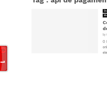
Di
Mo
C
d
by
O 
on
ele