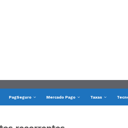
PagSeguro
Mercado Pago
Taxas
Tecn
tos recorrentes