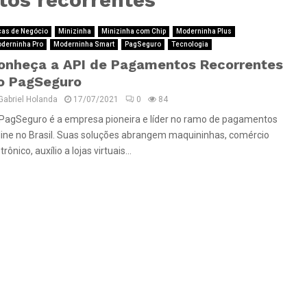
cas de Negócio
Minizinha
Minizinha com Chip
Moderninha Plus
derninha Pro
Moderninha Smart
PagSeguro
Tecnologia
onheça a API de Pagamentos Recorrentes
o PagSeguro
Gabriel Holanda
17/07/2021
0
84
PagSeguro é a empresa pioneira e líder no ramo de pagamentos
line no Brasil. Suas soluções abrangem maquininhas, comércio
trônico, auxílio a lojas virtuais...