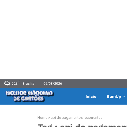
C
Brasília
06/08/2026
20.3
Início
SumUp
Home
»
api de pagamentos recorrentes
Tag : api de pagamen