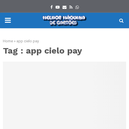
Facebook
Youtube
Email
Rss
Whatsapp
PRIMARY
MENU
Home
»
app cielo pay
Tag : app cielo pay