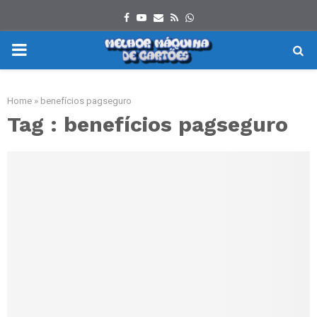
Facebook
Youtube
Email
Rss
Whatsapp
PRIMARY
MENU
Home
»
benefícios pagseguro
Tag : benefícios pagseguro