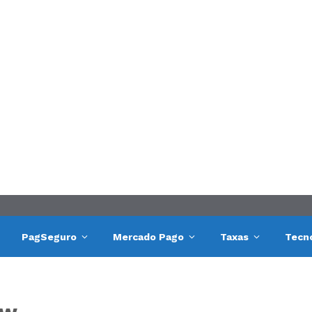
PagSeguro
Mercado Pago
Taxas
Tecn
ew