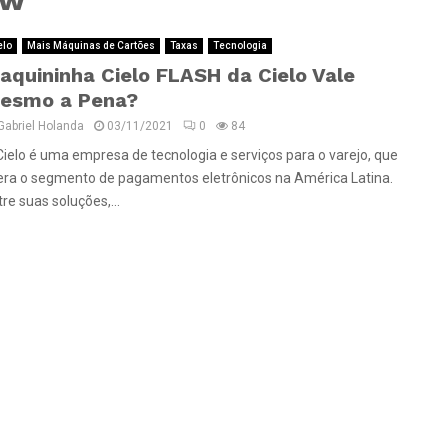
elo
Mais Máquinas de Cartões
Taxas
Tecnologia
aquininha Cielo FLASH da Cielo Vale
esmo a Pena?
Gabriel Holanda
03/11/2021
0
84
Cielo é uma empresa de tecnologia e serviços para o varejo, que
dera o segmento de pagamentos eletrônicos na América Latina.
re suas soluções,...