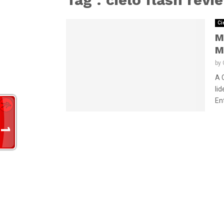
Ci
M
M
by
A 
li
Ent