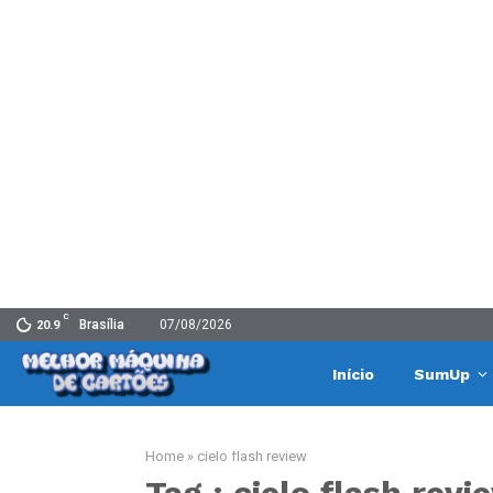
C
Brasília
07/08/2026
20.9
Início
SumUp
Home
»
cielo flash review
Tag : cielo flash revi