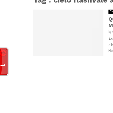
Ci
Q
M
by
As
e 
No 