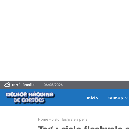
C
Brasília
06/08/2026
18.9
Início
SumUp
Home
»
cielo flashvale a pena
Tag : cielo flashvale 