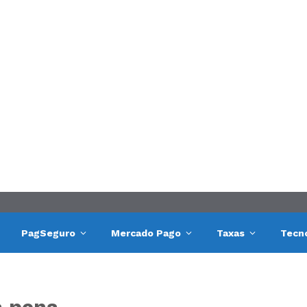
PagSeguro
Mercado Pago
Taxas
Tecn
a pena