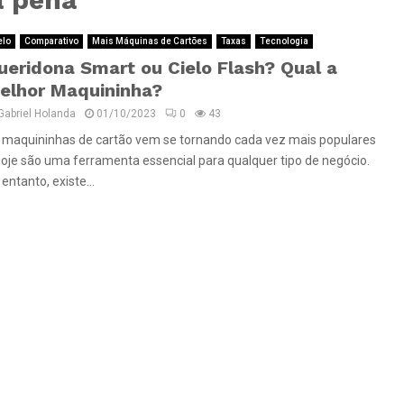
elo
Comparativo
Mais Máquinas de Cartões
Taxas
Tecnologia
ueridona Smart ou Cielo Flash? Qual a
elhor Maquininha?
Gabriel Holanda
01/10/2023
0
43
 maquininhas de cartão vem se tornando cada vez mais populares
hoje são uma ferramenta essencial para qualquer tipo de negócio.
entanto, existe...