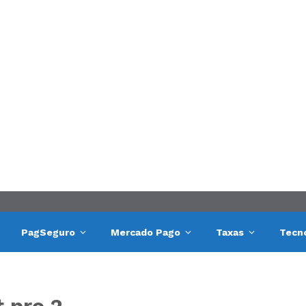
PagSeguro
Mercado Pago
Taxas
Tecn
t pro 2