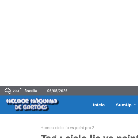
C
Brasília
06/08/2026
20.3
Início
SumUp
Home
»
cielo lio vs point pro 2
Tag : cielo lio vs poin