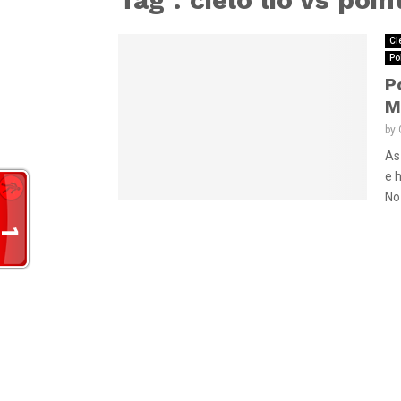
Ci
Po
P
M
by
As
e 
No 