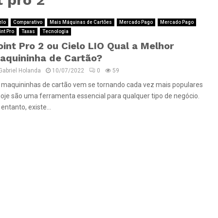
elo
Comparativo
Mais Máquinas de Cartões
Mercado Pago
Mercado Pago
int Pro
Taxas
Tecnologia
oint Pro 2 ou Cielo LIO Qual a Melhor
aquininha de Cartão?
Gabriel Holanda
10/07/2022
0
59
 maquininhas de cartão vem se tornando cada vez mais populares
hoje são uma ferramenta essencial para qualquer tipo de negócio.
entanto, existe...