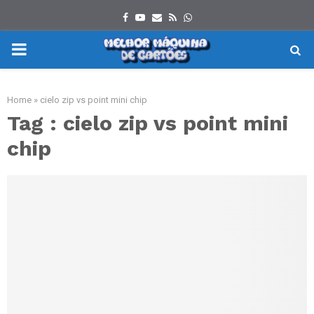
Facebook
Youtube
Email
Rss
Whatsapp
PRIMARY
MENU
Home
»
cielo zip vs point mini chip
Tag : cielo zip vs point mini
chip