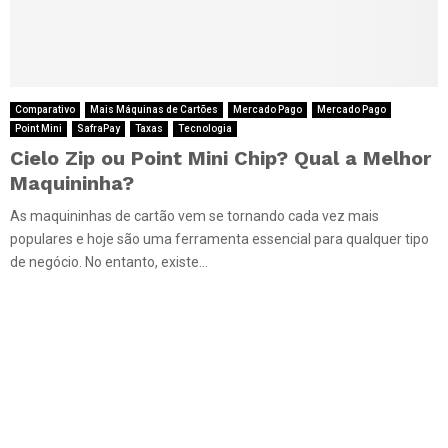
Comparativo
Mais Máquinas de Cartões
Mercado Pago
Mercado Pago
Point Mini
SafraPay
Taxas
Tecnologia
Cielo Zip ou Point Mini Chip? Qual a Melhor
Maquininha?
As maquininhas de cartão vem se tornando cada vez mais
populares e hoje são uma ferramenta essencial para qualquer tipo
de negócio. No entanto, existe...