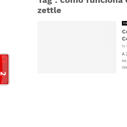
zettle
Ize
C
C
by
A 
no
com