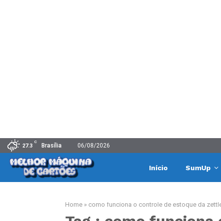
C
Brasília
06/08/2026
27.3
Início
SumUp
Home
»
como funciona o controle de estoque da zettl
Tag : como funciona 