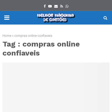
Facebook
Youtube
Email
Rss
Whatsapp
PRIMARY
MENU
Home
»
compras online confiaveis
Tag : compras online
confiaveis