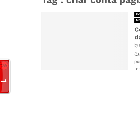
Co
Mo
C
d
by
Ca
po
tec