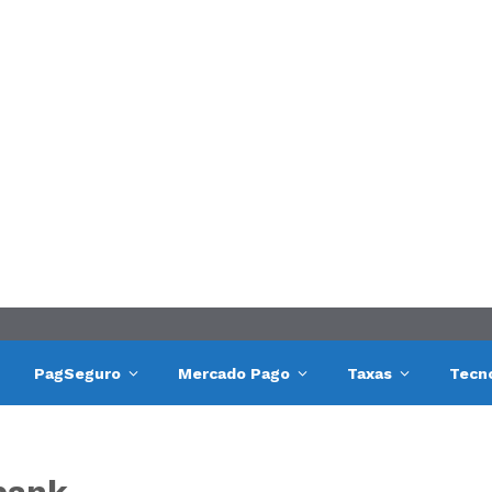
PagSeguro
Mercado Pago
Taxas
Tecn
gbank