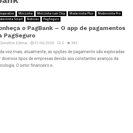
mparativo
Minizinha
Minizinha com Chip
Moderninha Plus
Moderninha Pro
derninha Smart
Notícias
PagSeguro
onheça o PagBank – O app de pagamentos
a PagSeguro
Elievelton Edimar
01/06/2020
0
383
da vez mais, atualmente, as opções de pagamento são exploradas
r diversos tipos de empresas devido aos constantes avanços da
nologia. O setor financeiro e...