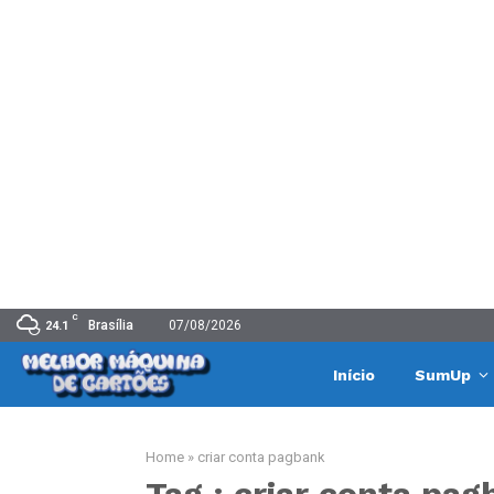
C
Brasília
07/08/2026
24.1
Início
SumUp
Home
»
criar conta pagbank
Tag : criar conta pa