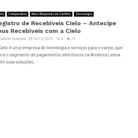
elo
Comparativo
Mais Máquinas de Cartões
Tecnologia
egistro de Recebíveis Cielo – Antecipe
eus Recebíveis com a Cielo
Gabriel Holanda
16/12/2021
0
75
Cielo é uma empresa de tecnologia e serviços para o varejo, que
dera o segmento de pagamentos eletrônicos na América Latina.
re suas soluções,...