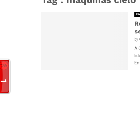
Ci
R
s
by
A 
li
Ent