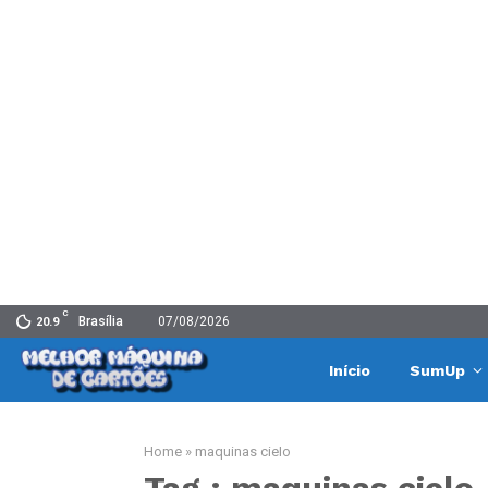
C
Brasília
07/08/2026
20.9
Início
SumUp
Home
»
maquinas cielo
Tag : maquinas cielo