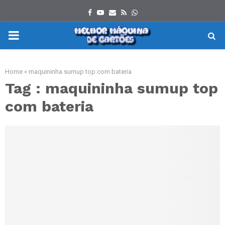
Facebook
Youtube
Email
Rss
Whatsapp
PRIMARY
MENU
Home
»
maquininha sumup top com bateria
Tag : maquininha sumup top
com bateria