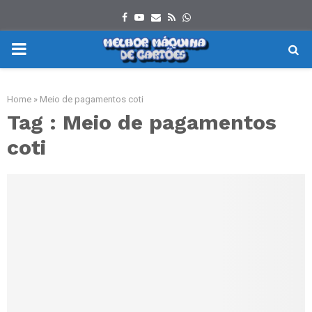
Facebook
Youtube
Email
Rss
Whatsapp
PRIMARY
MENU
Home
»
Meio de pagamentos coti
Tag : Meio de pagamentos
coti