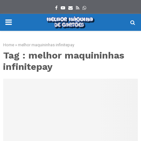
Facebook
Youtube
Email
Rss
Whatsapp
PRIMARY
MENU
Home
»
melhor maquininhas infinitepay
Tag : melhor maquininhas
infinitepay