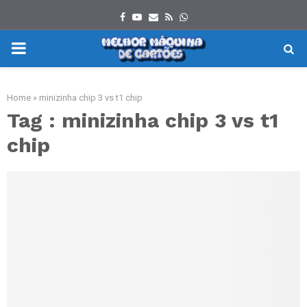
Facebook
Youtube
Email
Rss
Whatsapp
PRIMARY
MENU
Home
»
minizinha chip 3 vs t1 chip
Tag : minizinha chip 3 vs t1
chip