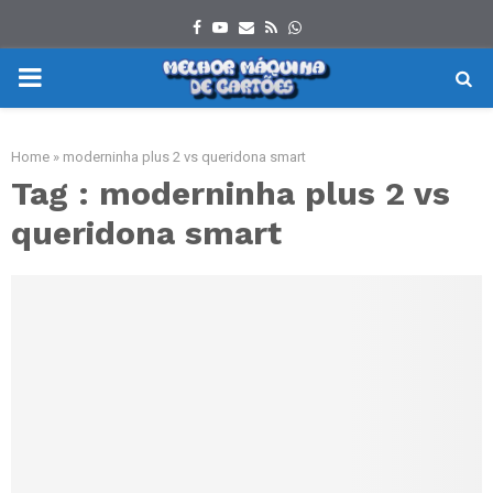
Facebook
Youtube
Email
Rss
Whatsapp
PRIMARY
MENU
Home
»
moderninha plus 2 vs queridona smart
Tag : moderninha plus 2 vs
queridona smart