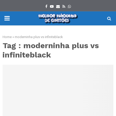
Facebook
Youtube
Email
Rss
Whatsapp
PRIMARY
MENU
Home
»
moderninha plus vs infiniteblack
Tag : moderninha plus vs
infiniteblack