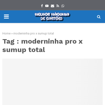
Facebook
Youtube
Email
Rss
Whatsapp
PRIMARY
MENU
Home
»
moderninha pro x sumup total
Tag : moderninha pro x
sumup total