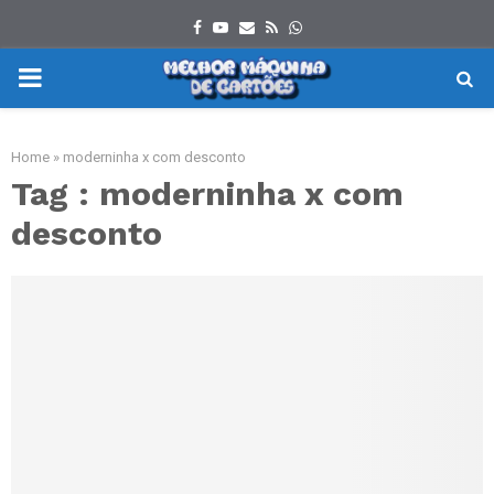
Facebook
Youtube
Email
Rss
Whatsapp
PRIMARY
MENU
Home
»
moderninha x com desconto
Tag : moderninha x com
desconto