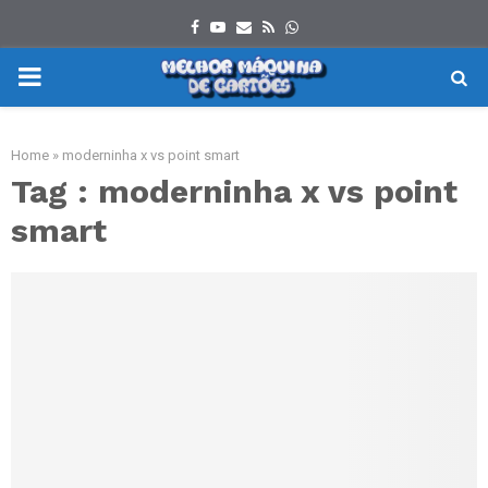
Facebook
Youtube
Email
Rss
Whatsapp
PRIMARY
MENU
Home
»
moderninha x vs point smart
Tag : moderninha x vs point
smart