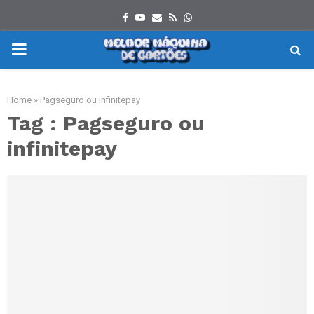
Facebook
Youtube
Email
Rss
Whatsapp
PRIMARY
MENU
Home
»
Pagseguro ou infinitepay
Tag : Pagseguro ou
infinitepay