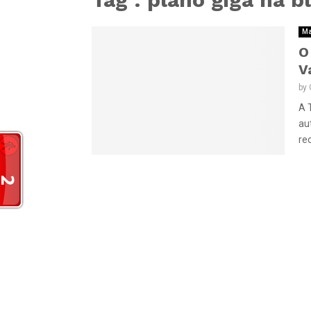
Ma
O
V
by
A 
au
re