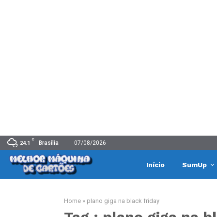
C
Brasília
07/08/2026
24.1
Início
SumUp
Home
»
plano giga na black friday
Tag : plano giga na b