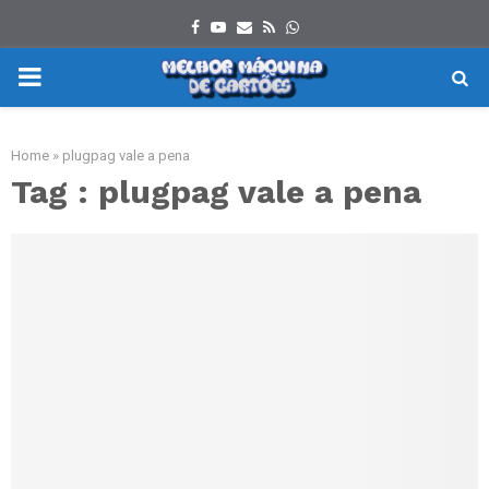
Facebook
Youtube
Email
Rss
Whatsapp
PRIMARY
MENU
Home
»
plugpag vale a pena
Tag : plugpag vale a pena