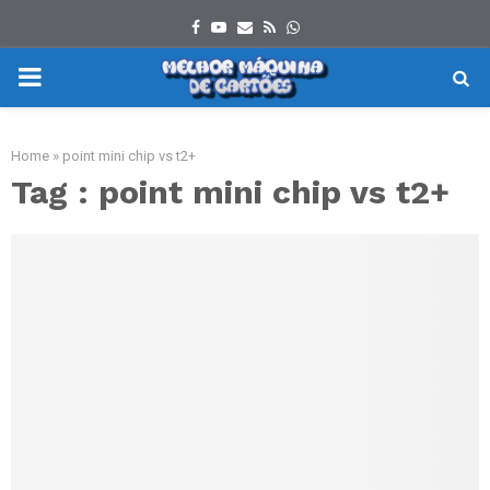
Facebook
Youtube
Email
Rss
Whatsapp
PRIMARY
MENU
Home
»
point mini chip vs t2+
Tag : point mini chip vs t2+