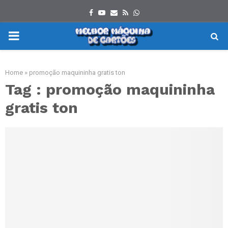
Facebook
Youtube
Email
Rss
Whatsapp
PRIMARY
MENU
Home
»
promoção maquininha gratis ton
Tag : promoção maquininha
gratis ton