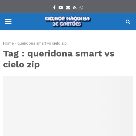
Facebook
Youtube
Email
Rss
Whatsapp
PRIMARY
MENU
Home
»
queridona smart vs cielo zip
Tag : queridona smart vs
cielo zip