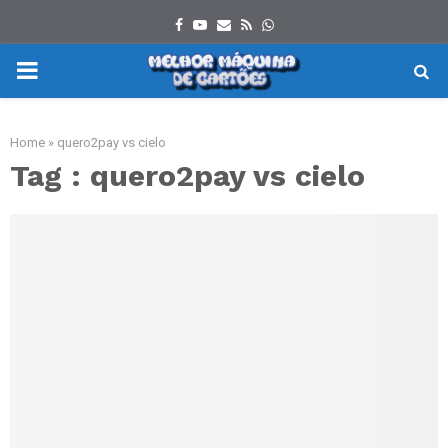
Facebook
Youtube
Email
Rss
Whatsapp
PRIMARY
MENU
Home
»
quero2pay vs cielo
Tag : quero2pay vs cielo