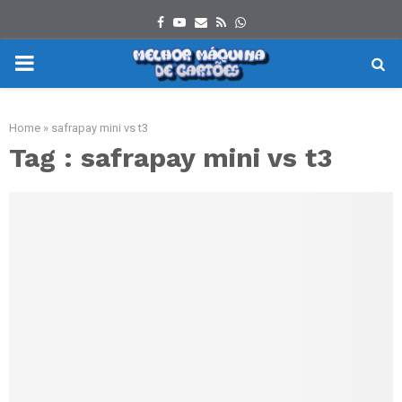
Facebook
Youtube
Email
Rss
Whatsapp
PRIMARY
MENU
Home
»
safrapay mini vs t3
Tag : safrapay mini vs t3