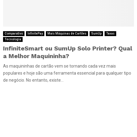
Comparativo
InfinitePay
Mais Máquinas de Cartões
SumUp
Taxas
Tecnologia
InfiniteSmart ou SumUp Solo Printer? Qual
a Melhor Maquininha?
As maquininhas de cartão vem se tornando cada vez mais
populares e hoje são uma ferramenta essencial para qualquer tipo
de negócio. No entanto, existe...