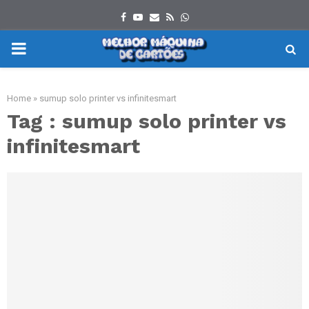
Facebook
Youtube
Email
Rss
Whatsapp
PRIMARY
MENU
Home
»
sumup solo printer vs infinitesmart
Tag : sumup solo printer vs
infinitesmart