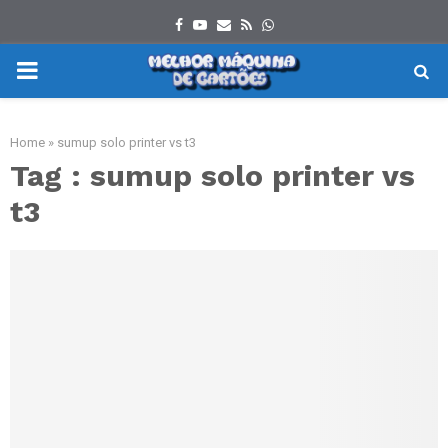
Facebook
Youtube
Email
Rss
Whatsapp
PRIMARY
MENU
Home
»
sumup solo printer vs t3
Tag : sumup solo printer vs
t3