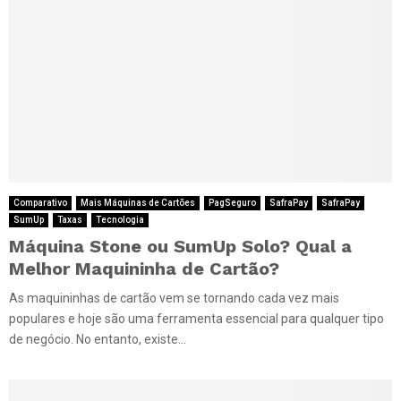
Comparativo
Mais Máquinas de Cartões
PagSeguro
SafraPay
SafraPay
SumUp
Taxas
Tecnologia
Máquina Stone ou SumUp Solo? Qual a
Melhor Maquininha de Cartão?
As maquininhas de cartão vem se tornando cada vez mais
populares e hoje são uma ferramenta essencial para qualquer tipo
de negócio. No entanto, existe...