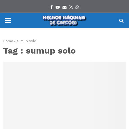
Facebook
Youtube
Email
Rss
Whatsapp
PRIMARY
MENU
Home
»
sumup solo
Tag : sumup solo