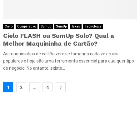
Cielo
Comparativo
SumUp
SumUp
Taxas
Tecnologia
Cielo FLASH ou SumUp Solo? Qual a
Melhor Maquininha de Cartão?
As maquininhas de cartão vem se tornando cada vez mais
populares e hoje são uma ferramenta essencial para qualquer tipo
de negócio. No entanto, existe...
Paginação
1
2
…
4
de
posts