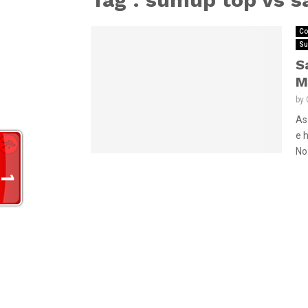
Co
Su
S
M
by
As
e 
No 