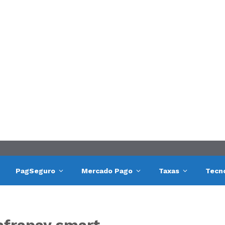
PagSeguro
Mercado Pago
Taxas
Tecn
afrapay smart