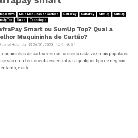
mparativo
Mais Máquinas de Cartões
SafraPay
SafraPay
SumUp
SumUp
mUp Top
Taxas
Tecnologia
afraPay Smart ou SumUp Top? Qual a
elhor Maquininha de Cartão?
Gabriel Holanda
26/01/2023
0
54
 maquininhas de cartão vem se tornando cada vez mais populares
hoje são uma ferramenta essencial para qualquer tipo de negócio.
entanto, existe...