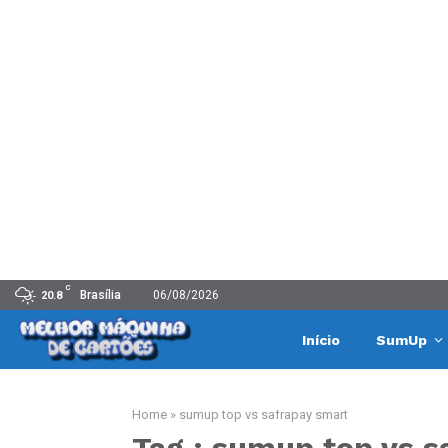
C
Brasília
06/08/2026
20.8
Início
SumUp
Home
»
sumup top vs safrapay smart
Tag : sumup top vs s