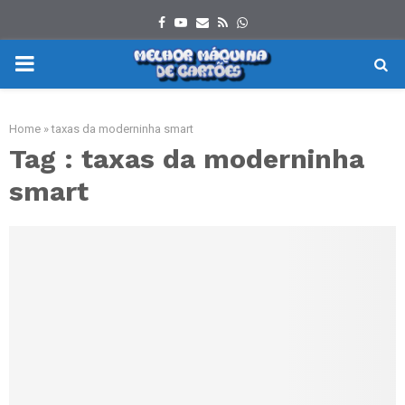
Facebook
Youtube
Email
Rss
Whatsapp
PRIMARY
MENU
Home
»
taxas da moderninha smart
Tag : taxas da moderninha
smart