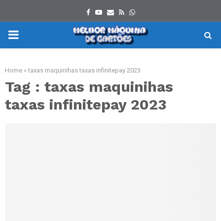
Facebook
Youtube
Email
Rss
Whatsapp
PRIMARY
MENU
Home
»
taxas maquinihas taxas infinitepay 2023
Tag : taxas maquinihas
taxas infinitepay 2023