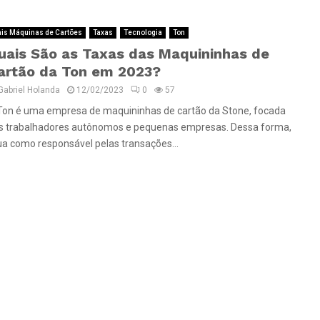
is Máquinas de Cartões
Taxas
Tecnologia
Ton
uais São as Taxas das Maquininhas de
artão da Ton em 2023?
Gabriel Holanda
12/02/2023
0
57
Ton é uma empresa de maquininhas de cartão da Stone, focada
s trabalhadores autônomos e pequenas empresas. Dessa forma,
ua como responsável pelas transações...