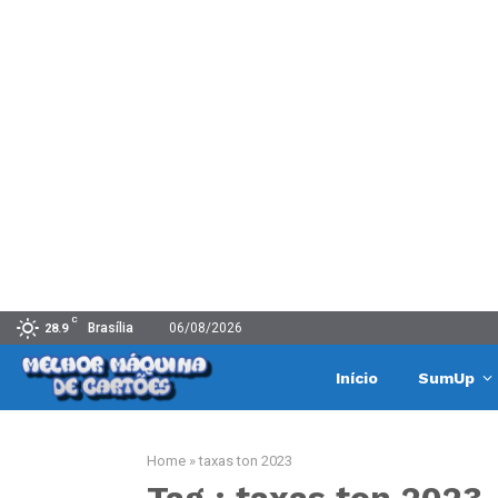
C
Brasília
06/08/2026
28.9
Início
SumUp
Home
»
taxas ton 2023
Tag : taxas ton 2023