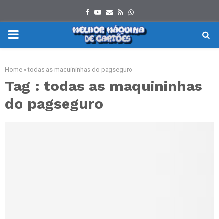
Facebook
Youtube
Email
Rss
Whatsapp
PRIMARY
MENU
Home
»
todas as maquininhas do pagseguro
Tag : todas as maquininhas
do pagseguro