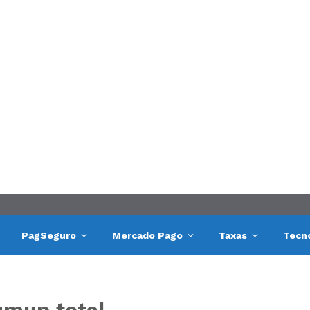
PagSeguro
Mercado Pago
Taxas
Tecn
umup total