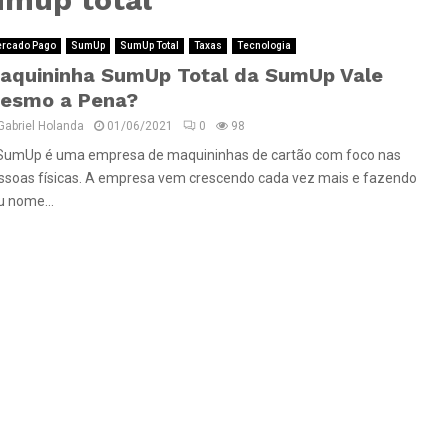
rcado Pago
SumUp
SumUp Total
Taxas
Tecnologia
aquininha SumUp Total da SumUp Vale
esmo a Pena?
Gabriel Holanda
01/06/2021
0
98
SumUp é uma empresa de maquininhas de cartão com foco nas
ssoas físicas. A empresa vem crescendo cada vez mais e fazendo
u nome...