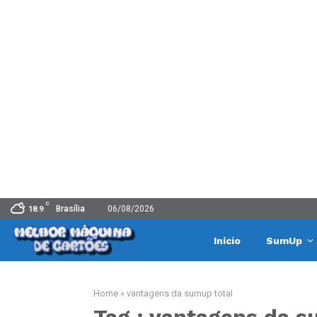
C
Brasília
06/08/2026
18.9
Início
SumUp
Home
»
vantagens da sumup total
Tag : vantagens da s