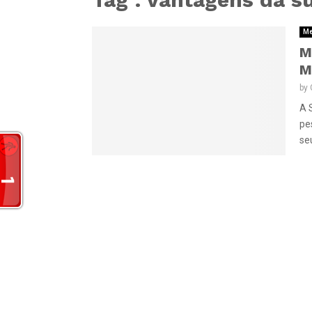
Me
M
M
by
A 
pe
se