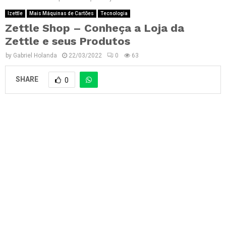
Izettle
Mais Máquinas de Cartões
Tecnologia
Zettle Shop – Conheça a Loja da
Zettle e seus Produtos
by
Gabriel Holanda
22/03/2022
0
63
SHARE
0