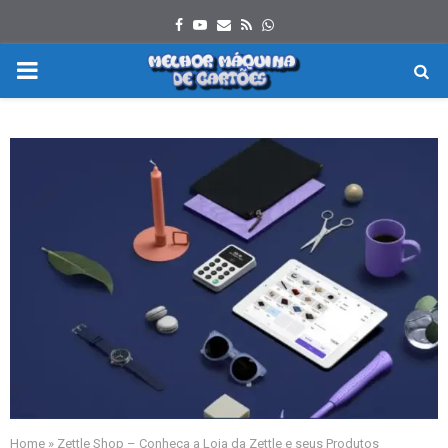
Facebook
Youtube
Email
Rss
Whatsapp
PRIMARY
MENU
Home
»
Zettle Shop – Conheça a Loja da Zettle e seus Produtos