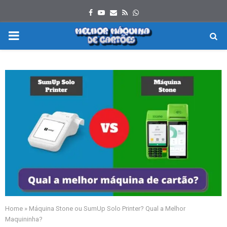
Facebook
Youtube
Email
Rss
Whatsapp
PRIMARY
MENU
Home
»
Máquina Stone ou SumUp Solo Printer? Qual a Melhor
Maquininha?