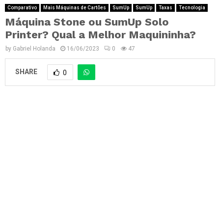
Comparativo
Mais Máquinas de Cartões
SumUp
SumUp
Taxas
Tecnologia
Máquina Stone ou SumUp Solo
Printer? Qual a Melhor Maquininha?
by
Gabriel Holanda
16/06/2023
0
47
SHARE
0