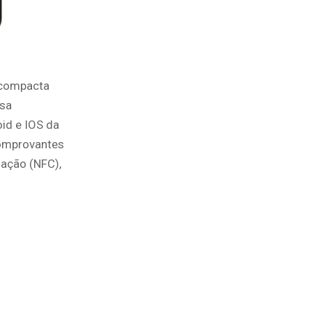
 compacta
ssa
id e IOS da
comprovantes
mação (NFC),