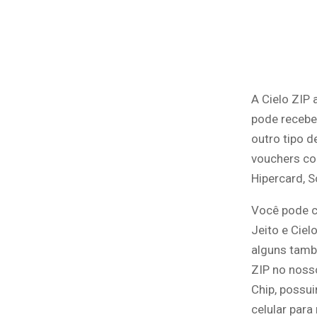
A Cielo ZIP 
pode receber
outro tipo d
vouchers co
Hipercard, S
Você pode co
Jeito e Ciel
alguns tamb
ZIP no noss
Chip, possu
celular par