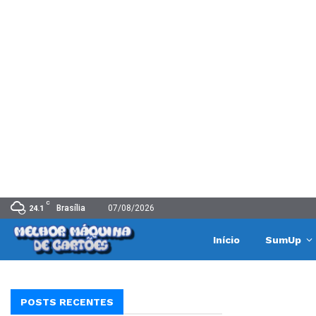
C
Brasília
07/08/2026
24.1
Início
SumUp
POSTS RECENTES