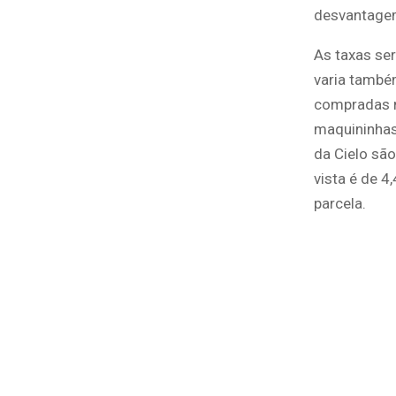
desvantagem
As taxas se
varia també
compradas n
maquininhas
da Cielo são
vista é de 
parcela.