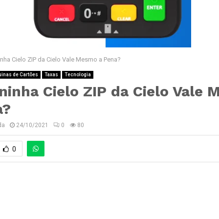
nha Cielo ZIP da Cielo Vale Mesmo a Pena?
inas de Cartões
Taxas
Tecnologia
ninha Cielo ZIP da Cielo Vale
a?
da
24/10/2021
0
80
0