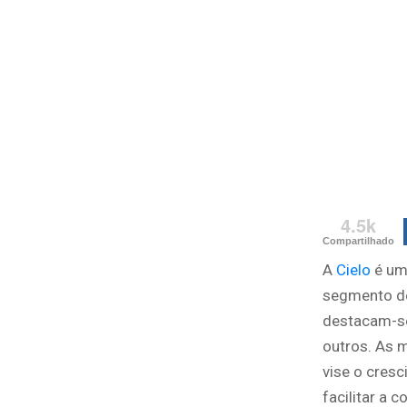
4.5k
Compartilhado
A
Cielo
é uma
segmento de
destacam-se:
outros. As 
vise o cresc
facilitar a 