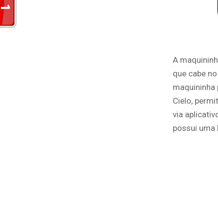
A maquininh
que cabe no 
maquininha p
Cielo, perm
via aplicati
possui uma 