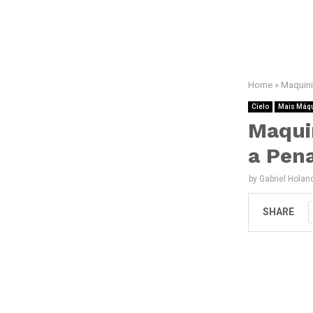
Home
»
Maquini
Cielo
Mais Máqu
Maqui
a Pen
by
Gabriel Holan
SHARE