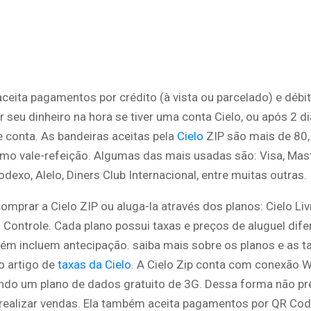
aceita pagamentos por crédito (à vista ou parcelado) e débi
 seu dinheiro na hora se tiver uma conta Cielo, ou após 2 d
e conta. As bandeiras aceitas pela
Cielo
ZIP são mais de 80,
mo vale-refeição. Algumas das mais usadas são: Visa, Maste
odexo, Alelo, Diners Club Internacional, entre muitas outras.
mprar a Cielo ZIP ou aluga-la através dos planos: Cielo Liv
o Controle. Cada plano possui taxas e preços de aluguel dife
ém incluem antecipação. saiba mais sobre os planos e as ta
o artigo de
taxas da Cielo
. A Cielo Zip conta com conexão Wi
indo um plano de dados gratuito de 3G. Dessa forma não pr
a realizar vendas. Ela também aceita pagamentos por QR Cod