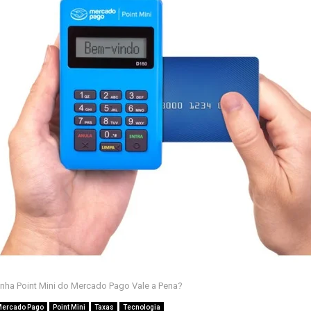
nha Point Mini do Mercado Pago Vale a Pena?
ercado Pago
Point Mini
Taxas
Tecnologia