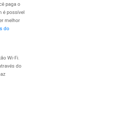
ocê paga o
 é possível
der melhor
s do
ão Wi-Fi.
através do
faz