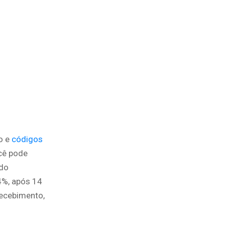
to e
códigos
cê pode
 do
74%, após 14
ecebimento,