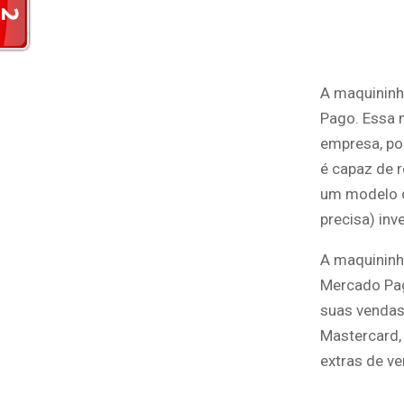
A maquininh
Pago. Essa 
empresa, por
é capaz de 
um modelo d
precisa) in
A maquininh
Mercado Pag
suas vendas 
Mastercard,
extras de ve