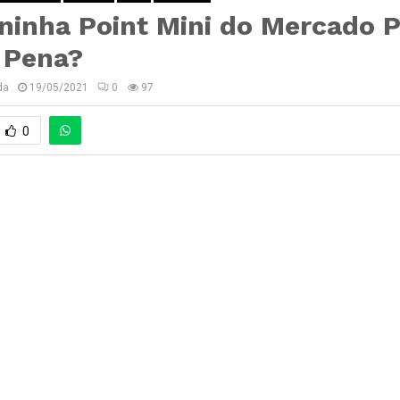
ninha Point Mini do Mercado 
 Pena?
da
19/05/2021
0
97
0