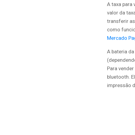
A taxa para 
valor da tax
transferir a
como funcio
Mercado Pa
A bateria da
(dependendo
Para vender
bluetooth. 
impressão 