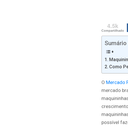
4.5k
Compartilhado
Sumário
Maquinin
Como Pe
O
Mercado 
mercado bra
maquininhas
crescimento
maquininhas
possível fa